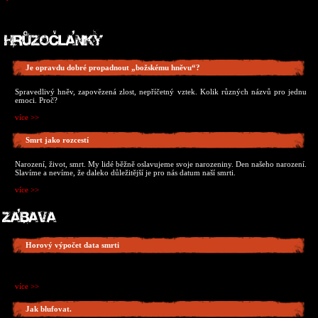
Je opravdu dobré propadnout „božskému hněvu“?
Spravedlivý hněv, zapovězená zlost, nepříčetný vztek. Kolik různých názvů pro jednu
emoci. Proč?
více >>
Smrt jako rozcestí
Narození, život, smrt. My lidé běžně oslavujeme svoje narozeniny. Den našeho narození.
Slavíme a nevíme, že daleko důležitější je pro nás datum naší smrti.
více >>
Horový výpočet data smrti
více >>
Jak blufovat.