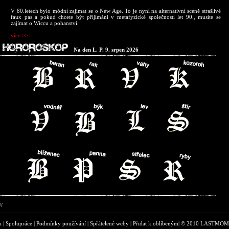
V 80.letech bylo módní zajímat se o New Age. To je nyní na alternativní scéně strašlivé
faux pas a pokud chcete být přijímáni v metafyzické společnosti let 90., musíte se
zajímat o Wiccu a pohanství.
více >>
Na den L. P.
9. srpen 2026
//
a
|
Spolupráce
|
Podmínky používání
|
Spřátelené weby
|
Přidat k oblíbeným
|
© 2010 LASTMOM