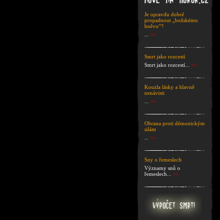
Je opravdu dobré
propadnout „božskému
hněvu“?
...
>>
Smrt jako rozcestí
Smrt jako rozcestí...
>>
Kouzla lásky a hlavně
nenávisti
...
>>
Obrana proti démonickým
silám
...
>>
Sny o řemeslech
Významy snů o
řemeslech...
>>