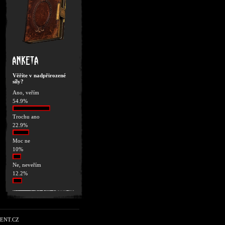
Věříte v nadpřirozené
síly?
Ano, veřím
54.9%
Trochu ano
22.9%
Moc ne
10%
Ne, neveřím
12.2%
ENT.CZ