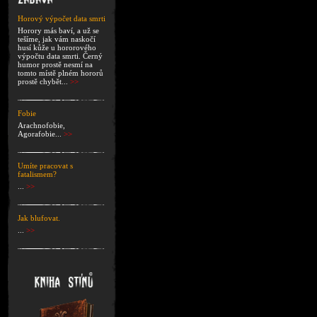
Horový výpočet data smrti
Horory más baví, a už se
tešíme, jak vám naskočí
husí kůže u hororového
výpočtu data smrti. Černý
humor prostě nesmí na
tomto místě plném hororů
prostě chybět...
>>
Fobie
Arachnofobie,
Agorafobie...
>>
Umíte pracovat s
fatalismem?
...
>>
Jak blufovat.
...
>>