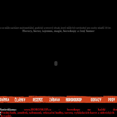
cz se může nacházet multimediální, grafický a textový obsah, který může být nevhodný pro osoby mladší 18 let.
Horory, horor, tajemno, magie, horoskopy a čený humor
Antireklama:
www.HOROSKOP.cz - horoskopy na každý de