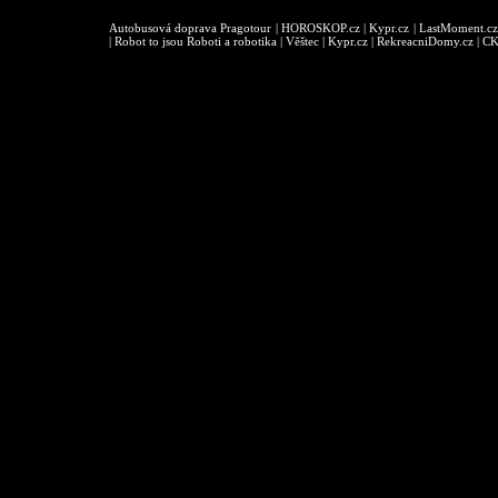
Autobusová doprava Pragotour
|
HOROSKOP.cz
|
Kypr.cz
|
LastMoment.cz
|
Robot to jsou Roboti a robotika
|
Věštec
|
Kypr.cz
|
RekreacniDomy.cz
|
CK