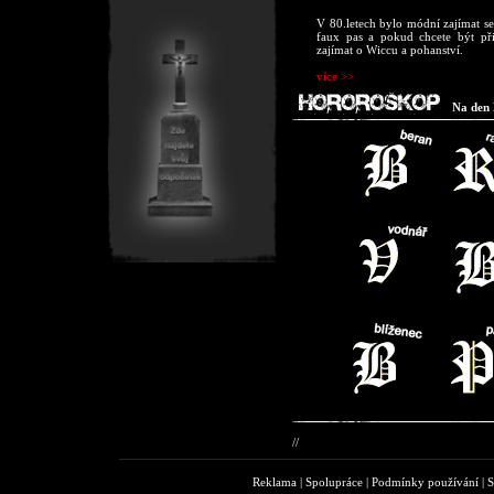
V 80.letech bylo módní zajímat se 
faux pas a pokud chcete být přij
zajímat o Wiccu a pohanství.
více >>
Na den 
//
Reklama
|
Spolupráce
|
Podmínky používání
|
S