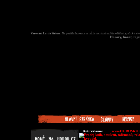
Varování Lorda Siriuse:
Na portálu horor.cz se může nacházet multimediální, grafický a t
Horory, horor, taj
Antireklama:
www.HOROSK