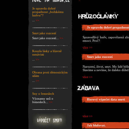
Je opravdu dobré
propadnout „božskému
hněvu“?
...
>>
Je opravdu dobré propadnou
Smrt jako rozcestí
Spravedlivý hněv, zapovězená zlo
Smrt jako rozcestí...
>>
emoci. Proč?
více >>
Kouzla lásky a hlavně
nenávisti
Smrt jako rozcestí
...
>>
Narození, život, smrt. My lidé bě
Slavíme a nevíme, že daleko důležit
Obrana proti démonickým
silám
více >>
...
>>
Sny o řemeslech
Významy snů o
Horový výpočet data smrti
řemeslech...
>>
více >>
Jak blufovat.